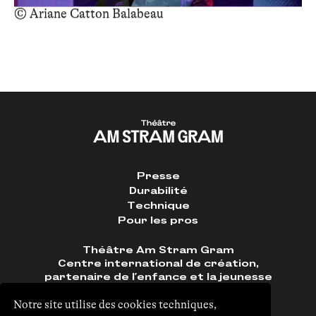
© Ariane Catton Balabeau
© Ariane Catton Balabeau
© 
Presse
Durabilité
Technique
Pour les pros
Théâtre Am Stram Gram
Centre international de création,
partenaire de l'enfance et la jeunesse
Route de Frontenex 56
1207 Genève
Notre site utilise des cookies techniques,