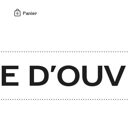
0
Panier
E D'OUV