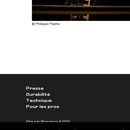
© Philippe Pache
Presse
Durabilité
Technique
Pour les pros
Site par
Monoloco
&
EPIC
Identité visuelle ©
Neo Neo