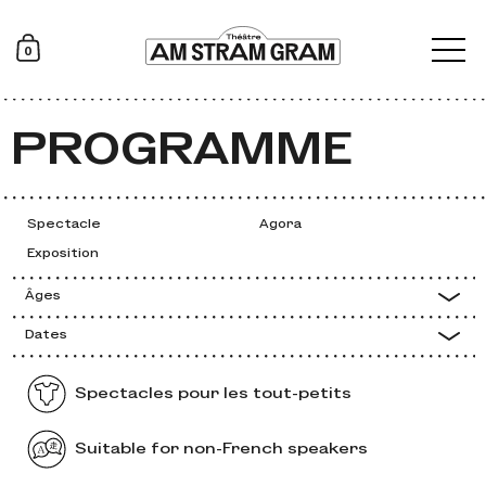
0
ROGRAMME
P
ROGRAMME
Spectacle
Agora
Exposition
Âges
Dates
Spectacles pour les tout-petits
Suitable for non-French speakers